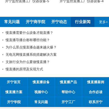
开宁监控直播工厂员工烧
-5
开宁监控直播工厂仪器设备-4
常见问题
开宁商学院
开宁动态
行业新闻
更多+
开宁联合创始人给您的一封信
慢直播：深入探讨主题的新型直播方式
开宁2026年元旦放假通知
2026年开宁慢直播厂家春节放假通知！
开宁2026年五一放假通知
21项原则
全国反扒大王苑国栋考察深圳开宁日夜全彩监控厂家
开宁首页
慢直播设备
慢直播产品
慢直播案例
慢直播方案
视频中心
帮助中心
合作必读
开宁学院
常见问题
开宁工厂
联系开宁