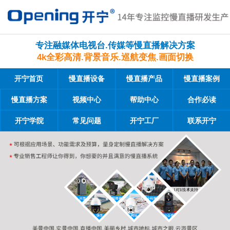
专注融媒体电视台.传媒等慢直播解决方案
4k全彩高清.背景音乐.巡航变焦.画面切换
开宁首页
慢直播设备
慢直播产品
慢直播案例
慢直播方案
视频中心
帮助中心
合作必读
开宁学院
常见问题
开宁工厂
联系开宁