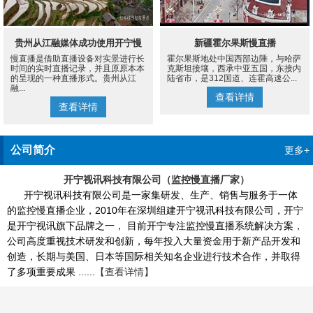
贵州从江融媒体成功使用开宁慢
新疆霍尔果斯慢直播
慢直播是借助直播设备对实景进行长
霍尔果斯地处中国西部边陲，与哈萨
直播设备案例
时间的实时直播记录，并且原原本本
克斯坦接壤，西承中亚五国，东接内
的呈现的一种直播形式。贵州从江
陆省市，是312国道、连霍高速公...
融...
查看详情
查看详情
公司简介
更多+
开宁视讯科技有限公司（监控慢直播厂家）
开宁视讯科技有限公司是一家集研发、生产、销售与服务于一体
的监控慢直播企业，2010年在深圳组建开宁视讯科技有限公司，开宁
是开宁视讯旗下品牌之一， 目前开宁专注监控慢直播系统解决方案，
公司高度重视技术研发和创新，每年投入大量资金用于新产品开发和
创造，长期与美国、日本等国际相关知名企业进行技术合作，并取得
了多项重要成果 ......
【查看详情】