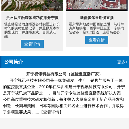
贵州从江融媒体成功使用开宁慢
新疆霍尔果斯慢直播
慢直播是借助直播设备对实景进行长
霍尔果斯地处中国西部边陲，与哈萨
直播设备案例
时间的实时直播记录，并且原原本本
克斯坦接壤，西承中亚五国，东接内
的呈现的一种直播形式。贵州从江
陆省市，是312国道、连霍高速公...
融...
查看详情
查看详情
公司简介
更多+
开宁视讯科技有限公司（监控慢直播厂家）
开宁视讯科技有限公司是一家集研发、生产、销售与服务于一体
的监控慢直播企业，2010年在深圳组建开宁视讯科技有限公司，开宁
是开宁视讯旗下品牌之一， 目前开宁专注监控慢直播系统解决方案，
公司高度重视技术研发和创新，每年投入大量资金用于新产品开发和
创造，长期与美国、日本等国际相关知名企业进行技术合作，并取得
了多项重要成果 ......
【查看详情】