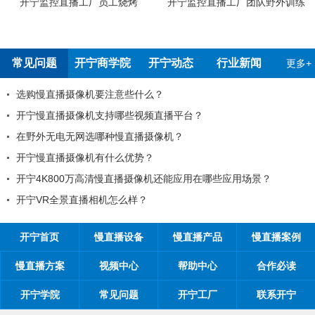
开宁监控直播工厂团队野外训练
开宁4G4K双光高清慢直播智能球机
检测报告
常见问题
开宁商学院
开宁动态
行业新闻
更多+
99%的工程商搞不清楚自己的目
播平台？
工程商如何制定营销方案？
机？
工程商如何1年收入100万？
开宁慢直播厂家带你从9个角度抢占市场
还能应用在哪些应用场景？
开宁慢直播厂家告诉您：如何做好
开宁慢直播厂家探究时间管理核心
开宁首页
慢直播设备
慢直播产品
慢直播案例
慢直播方案
视频中心
帮助中心
合作必读
开宁学院
常见问题
开宁工厂
联系开宁