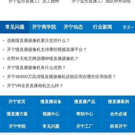
工烧烤
开宁监控直播工厂团队野外训练
开宁4G4K双光高清慢
检测报告
常见问题
开宁商学院
开宁动态
行业新闻
更多+
注意些什么？
99%的工程商搞不
持哪些视频直播平台？
工程商如何制定营销
种慢直播摄像机？
工程商如何1年收入1
什么优势？
开宁慢直播厂家带你从9
慢直播摄像机还能应用在哪些应用场景？
开宁慢直播厂家告诉
机怎么样？
开宁慢直播厂家探究
开宁首页
慢直播设备
慢直播产品
慢直播案例
慢直播方案
视频中心
帮助中心
合作必读
开宁学院
常见问题
开宁工厂
联系开宁