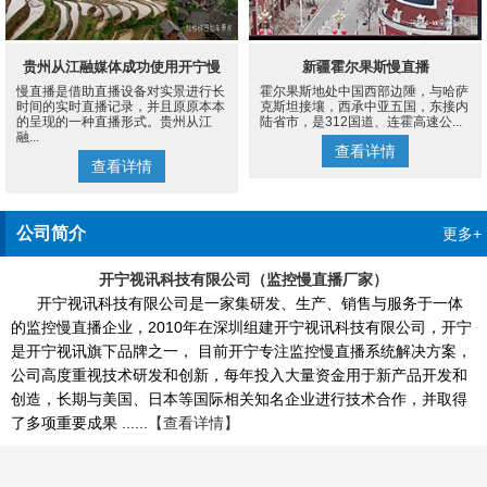
贵州从江融媒体成功使用开宁慢
新疆霍尔果斯慢直播
慢直播是借助直播设备对实景进行长
霍尔果斯地处中国西部边陲，与哈萨
直播设备案例
时间的实时直播记录，并且原原本本
克斯坦接壤，西承中亚五国，东接内
的呈现的一种直播形式。贵州从江
陆省市，是312国道、连霍高速公...
融...
查看详情
查看详情
公司简介
更多+
开宁视讯科技有限公司（监控慢直播厂家）
开宁视讯科技有限公司是一家集研发、生产、销售与服务于一体
的监控慢直播企业，2010年在深圳组建开宁视讯科技有限公司，开宁
是开宁视讯旗下品牌之一， 目前开宁专注监控慢直播系统解决方案，
公司高度重视技术研发和创新，每年投入大量资金用于新产品开发和
创造，长期与美国、日本等国际相关知名企业进行技术合作，并取得
了多项重要成果 ......
【查看详情】