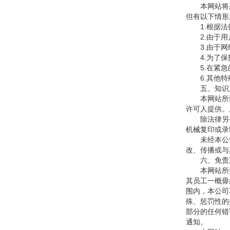
本网站将采
但有以下情形
1.根据法
2.由于用
3.由于网络
4.为了保
5.在紧急
6.其他特
五、知识
本网站所载
许可人提供。
除法律另有规
机械复印或录
未经本公司
改、传播或与
六、免责
本网站所提
其员工一概毋
围内，本公司
殊、惩罚性的
部分的任何错
通知。