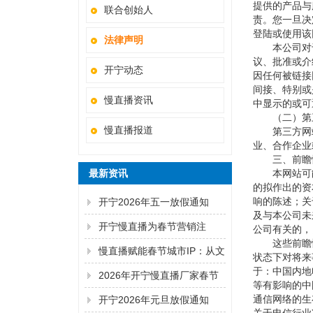
提供的产品与
联合创始人
责。您一旦决
登陆或使用该
法律声明
本公司对于
议、批准或介
开宁动态
因任何被链接
间接、特别或
慢直播资讯
中显示的或可
（二）第三
慢直播报道
第三方网站
业、合作企业
三、前瞻
最新资讯
本网站可能
的拟作出的资
响的陈述；关
开宁2026年五一放假通知
及与本公司未
开宁慢直播为春节营销注
公司有关的，
这些前瞻性
入“长效动能”
慢直播赋能春节城市IP：从文
状态下对将来
于：中国内地
化展示到商业共生
2026年开宁慢直播厂家春节
等有影响的中
放假通知！
通信网络的生
开宁2026年元旦放假通知