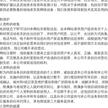
准入、外商投资电信行业及外资企业进入中国电信市场、经济增长、通货
网络扩建以及其他资本投资和发展计划，均取决于多种因素，包括但不限
获得必要数量的场地来安装网络设备；我们发展和获得新技术及其应用的
权保护
资料的收集
的状态下即可访问本网站并获取信息。在本网站请求用户提供有关个人
和经营活动有关的合法目的下，并经用户同意，以公平、合法的方式收集
、电话号码、电子邮件等信息向用户发送免费的信息资料，或根据用户留
有权自行决定如何处置来自我们的任何信息资料，或不接听我方主动发起
成的损失，我公司概不承担责任。
站注册时，须依服务注册表之提示提供用户本人真实、正确、最新及完
确、不完整及未及时更新给用户造成的任何损害，本公司不承担任何责任
损失的，本公司保留追偿的权利。
资料的使用
为内部业务目的使用您提供的个人资料，诸如促进本公司业务和本公司
安全，实施内部控制，以及制备统计数字、进行规划和研究等目的；或设
或确认、核对和/或记录及维护通信和推广的联络名单；或解决争议、排
、附属参与者或受让人能对相关转让、参与项目、附属参与项目或转移进
的对用户个人资料的有权使用人，不仅限于本公司，还包括经本公司合
联营公司、业务伙伴和专业顾问，以及向本公司提供与本公司业务和经营
它服务的任何代理人、承包商或第三方服务提供者。
资料的披露