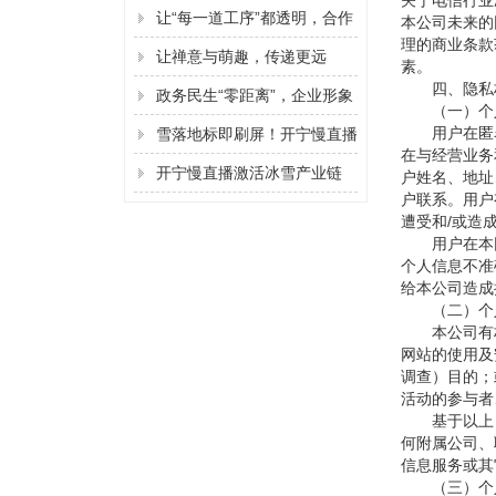
关于电信行业
让“每一道工序”都透明，合作
本公司未来的
理的商业条款
信任“不打折”
让禅意与萌趣，传递更远
素。
四、隐私
政务民生“零距离”，企业形象
（一）个人
深人心
用户在匿名
雪落地标即刷屏！开宁慢直播
在与经营业务
抢占冰雪引流黄金期
开宁慢直播激活冰雪产业链
户姓名、地址
户联系。用户
遭受和/或造
用户在本网
个人信息不准
给本公司造成
（二）个人
本公司有权
网站的使用及
调查）目的；
活动的参与者
基于以上目
何附属公司、
信息服务或其
（三）个人