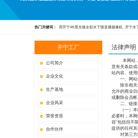
热门关键词：
用开宁4K黑光臻全彩水下慢直播摄像机
开宁水
彩高清水下慢直播摄像机
开宁4K黑光全彩慢直播智能球机
开
法律声明
开宁工厂
5G4K800万红外慢直播智能高清布控球
科研观察直播设备
本网站
公司简介
意有关条款或
站内容、使用
企业文化
一、网站
除非相关法
生产基地
允许的商业目
或删除会员帐
企业风采
二、链接
（一）本网
荣誉资质
必要时，本网
容”包括但不
提供的任何其
合作伙伴
对第三方网