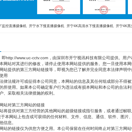
下监控直播摄像机
开宁水下慢直播摄像机
开宁4K高清水下慢直播摄像机
开宁4K黑
宁4K高清慢直播智能球机
工地施工监管布控球
移动便携布控球
4K800万布控球
，即
http://www.uc-cctv.com
，由深圳市开宁视讯科技有限公司提供。用户
本网站对其进行的修改，请停止使用本网站提供的服务。您一旦使用本网
网站提供的第三方网站链接等，即视为您已了解并完全同意本法律声明中
使用
律法规许可或征得本公司同意，本网站的信息及其任何组成部分不得被
的所使用。如果本公司确定客户行为违法或有损本网站和本公司的合法利
户、采取相关法律措施的权利。
站对第三方网站的链接
站将提供对第三方经营的其他网站的超级链接或指引服务，或者通过帧联
限于本网站上包含或可获得的任何材料、文件、信息、通信、软件、图片
他信息。
站的链接仅为供您方便之用。本公司保留在任何时间终止对第三方网站