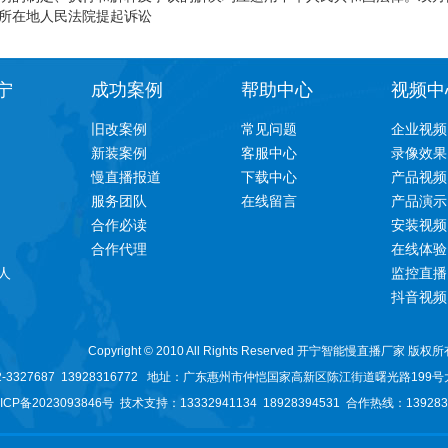
所在地人民法院提起诉讼
宁
成功案例
帮助中心
视频中
旧改案例
常见问题
企业视频
新装案例
客服中心
录像效果
慢直播报道
下载中心
产品视频
服务团队
在线留言
产品演示
合作必读
安装视频
合作代理
在线体验
人
监控直播
抖音视频
Copyright © 2010 All Rights Reserved 开宁智能慢直播厂家 版权
3327687 13928316772
地址：广东
惠州市仲恺国家高新区陈江街道曙光路199号
ICP备2023093846号
技术支持：13332941134
18928394531
合作热线：1392831