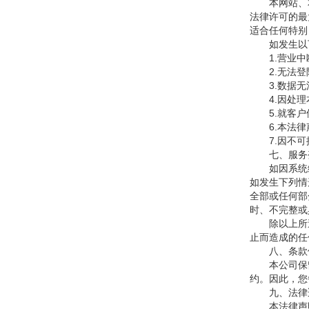
本网站、本网
法律许可的最
适合任何特别
如发生以下
1.营业中
2.无法登
3.数据无
4.因处理本
5.就客户使
6.本法律声
7.因不可
七、服务变
如因系统维
如发生下列情
全部或任何部
时、不完整或
除以上所述
止而造成的任
八、条款
本公司保留
约。因此，您
九、法律适
本法律声明