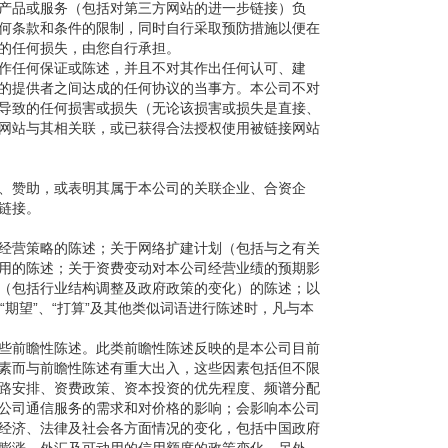
产品或服务（包括对第三方网站的进一步链接）负
何条款和条件的限制，同时自行采取预防措施以便在
的任何损失，由您自行承担。
作任何保证或陈述，并且不对其作出任何认可、建
的提供者之间达成的任何协议的当事方。本公司不对
导致的任何损害或损失（无论该损害或损失是直接、
网站与其相关联，或已获得合法授权使用被链接网站
、赞助，或表明其属于本公司的关联企业、合资企
链接。
经营策略的陈述；关于网络扩建计划（包括与之有关
用的陈述；关于资费变动对本公司经营业绩的预期影
（包括行业结构调整及政府政策的变化）的陈述；以
“期望”、“打算”及其他类似词语进行陈述时，凡与本
些前瞻性陈述。此类前瞻性陈述反映的是本公司目前
素而与前瞻性陈述有重大出入，这些因素包括但不限
路安排、资费政策、资本投资的优先程度、频谱分配
公司通信服务的需求和对价格的影响；会影响本公司
经济、法律及社会各方面情况的变化，包括中国政府