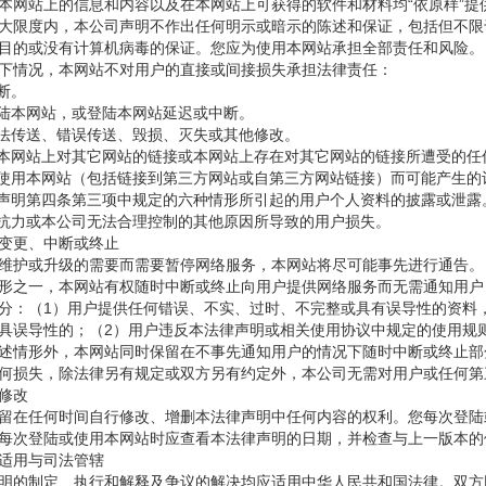
站上的信息和内容以及在本网站上可获得的软件和材料均“依原样”提
大限度内，本公司声明不作出任何明示或暗示的陈述和保证，包括但不限
目的或没有计算机病毒的保证。您应为使用本网站承担全部责任和风险。
情况，本网站不对用户的直接或间接损失承担法律责任：
断。
陆本网站，或登陆本网站延迟或中断。
法传送、错误传送、毁损、灭失或其他修改。
网站上对其它网站的链接或本网站上存在对其它网站的链接所遭受的任
用本网站（包括链接到第三方网站或自第三方网站链接）而可能产生的
明第四条第三项中规定的六种情形所引起的用户个人资料的披露或泄露
抗力或本公司无法合理控制的其他原因所导致的用户损失。
更、中断或终止
护或升级的需要而需要暂停网络服务，本网站将尽可能事先进行通告。
形之一，本网站有权随时中断或终止向用户提供网络服务而无需通知用户
分：（1）用户提供任何错误、不实、过时、不完整或具有误导性的资料
具误导性的；（2）用户违反本法律声明或相关使用协议中规定的使用规
情形外，本网站同时保留在不事先通知用户的情况下随时中断或终止部
何损失，除法律另有规定或双方另有约定外，本公司无需对用户或任何第
修改
在任何时间自行修改、增删本法律声明中任何内容的权利。您每次登陆
每次登陆或使用本网站时应查看本法律声明的日期，并检查与上一版本的
用与司法管辖
的制定、执行和解释及争议的解决均应适用中华人民共和国法律。双方