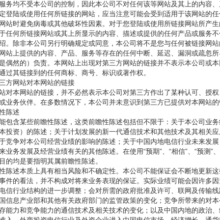
服务均不受本公司的控制，因此本公司不对任何该等网站及其上的内容、
定登陆或使用任何所链接的网站，应当注意可能会受到适用于该网站的任
网站时避免病毒或其他破坏性因素。对于您登陆或使用所链接网站所产生
任何所链接网站或其上所显示的内容、描述或提供的任何产品或服务不
绍。除非本公司另行明确规定或同意，本公司将不是您与任何被链接网站
网站上提供的内容、产品、服务等存在的任何中断、延迟、漏洞或疏忽所
是偶然的）负责。本网站上出现对第三方网站的链接并不表示本公司或本
通过其链接到的任何商标、商号、标识或著作权。
方网站对本网站的链接
对本网站的链接，并不必然表示本公司对第三方作出了某种认可、授权
或业务伙伴。在多数情况下，本公司并未意识到第三方已提供对本网站的
性陈述
包含某些前瞻性陈述，这类前瞻性陈述包括但不限于：关于本公司业务
本投资）的陈述；关于计划发展的新一代通信技术和其他技术及其相关应
于竞争对本公司经营业绩的影响的陈述；关于中国内地电信行业未来发展
来业务发展及经营业绩有关的其他陈述。在使用“预期”、“相信”、“预测”、
目的均是要指明其属前瞻性陈述。
陈述本质上具有相当风险和不确定性。本公司不能保证会不断地更新这
事件的看法，并不构成对将来业务表现的保证。实际业绩可能会因许多因
电信行业结构的进一步调整；会对所需的政府批准及许可、联网及传输线
国信息产业部和其他有关政府部门的监管政策的变化；竞争所带来的对本
存能力和竞争能力的通信技术及相关技术的变化；以及中国内地的政治、