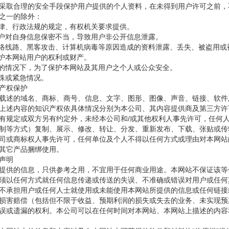
取合理的安全手段保护用户提供的个人资料，在未得到用户许可之前，
之一的除外：
律、行政法规的规定，有权机关要求提供。
户对自身信息保密不当，导致用户非公开信息泄露。
线路、黑客攻击、计算机病毒等原因造成的资料泄露、丢失、被盗用或
护本网站用户的权利或财产。
的情况下，为了保护本网站及其用户之个人或公众安全。
殊或紧急情况。
产权保护
述的域名、商标、商号、信息、文字、图形、图像、声音、链接、软件
上述内容的知识产权依具体情况分别为本公司、其内容提供商及第三方许
定或双方另有约定外，未经本公司和/或其他权利人事先许可，任何人
制等方式）复制、展示、修改、转让、分发、重新发布、下载、张贴或传
或商标权人事先许可，任何单位及个人不得以任何方式或理由对本网站
其它产品捆绑使用。
声明
供的信息，只供参考之用，不宜用于任何商业用途。本网站不保证该等
须以任何方式就任何信息传递或传送的失误、不准确或错误对用户或任何
不承担用户或任何人士就使用或未能使用本网站所提供的信息或任何链接
损害赔偿（包括但不限于收益、预期利润的损失或失去的业务、未实现预
误或遗漏的权利。本公司可以在任何时间对本网站、本网站上描述的内容