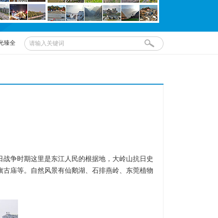
光臻全
开宁
日战争时期这里是东江人民的根据地，大岭山抗日史
旗古庙等。自然风景有仙鹅湖、石排燕岭、东莞植物