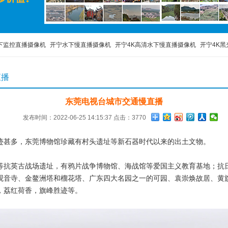
下监控直播摄像机
开宁水下慢直播摄像机
开宁4K高清水下慢直播摄像机
开宁4K黑
宁4K高清慢直播智能球机
工地施工监管布控球
移动便携布控球
4K800万布控球
直播
东莞电视台城市交通慢直播
发布时间：2022-06-25 14:15:37 点击：3770
迹甚多，东莞博物馆珍藏有村头遗址等新石器时代以来的出土文物。
等抗英古战场遗址，有鸦片战争博物馆、海战馆等爱国主义教育基地；抗
观音寺、金鳌洲塔和榴花塔、广东四大名园之一的可园、袁崇焕故居、黄
，荔红荷香，旗峰胜迹等。