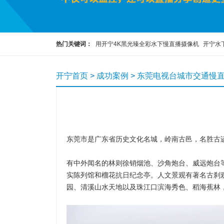
热门关键词：
用开宁4K黑光臻全彩水下慢直播摄像机
开宁水
彩高清水下慢直播摄像机
开宁4K黑光全彩慢直播智能球机
开
开宁首页
>
成功案例
>
东莞电视台城市交通慢
5G4K800万红外慢直播智能高清布控球
科研观察直播设备
东莞市是广东省历史文化名城，岭南古邑，名胜古
有中外闻名的林则徐销烟池、沙角炮台、威远炮台
实陈列馆和榴花抗日纪念亭。人文景观有著名古刹
园、清溪山水天地以及珠江口滨海秀色、稻海蕉林