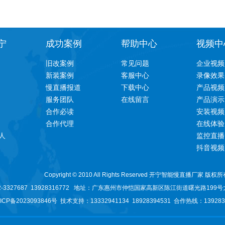
宁
成功案例
帮助中心
视频中
旧改案例
常见问题
企业视频
新装案例
客服中心
录像效果
慢直播报道
下载中心
产品视频
服务团队
在线留言
产品演示
合作必读
安装视频
合作代理
在线体验
人
监控直播
抖音视频
Copyright © 2010 All Rights Reserved 开宁智能慢直播厂家 版权
3327687 13928316772
地址：广东
惠州市仲恺国家高新区陈江街道曙光路199号
ICP备2023093846号
技术支持：13332941134
18928394531
合作热线：1392831