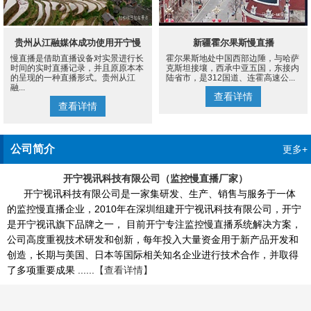
贵州从江融媒体成功使用开宁慢
新疆霍尔果斯慢直播
慢直播是借助直播设备对实景进行长
霍尔果斯地处中国西部边陲，与哈萨
直播设备案例
时间的实时直播记录，并且原原本本
克斯坦接壤，西承中亚五国，东接内
的呈现的一种直播形式。贵州从江
陆省市，是312国道、连霍高速公...
融...
查看详情
查看详情
公司简介
更多+
开宁视讯科技有限公司（监控慢直播厂家）
开宁视讯科技有限公司是一家集研发、生产、销售与服务于一体
的监控慢直播企业，2010年在深圳组建开宁视讯科技有限公司，开宁
是开宁视讯旗下品牌之一， 目前开宁专注监控慢直播系统解决方案，
公司高度重视技术研发和创新，每年投入大量资金用于新产品开发和
创造，长期与美国、日本等国际相关知名企业进行技术合作，并取得
了多项重要成果 ......
【查看详情】