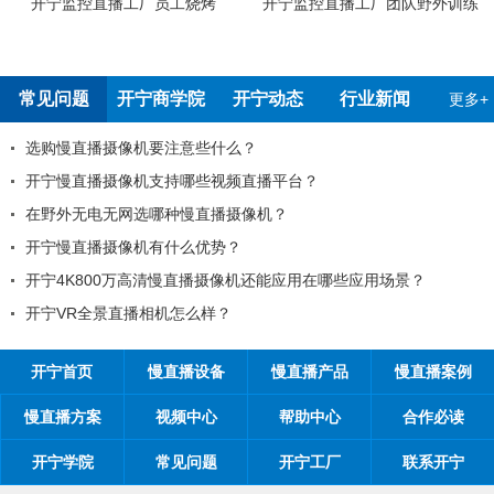
开宁监控直播工厂团队野外训练
开宁4G4K双光高清慢直播智能球
检测报告
常见问题
开宁商学院
开宁动态
行业新闻
更多+
么？
99%的工程商搞不清楚自己的
频直播平台？
工程商如何制定营销方案？
摄像机？
工程商如何1年收入100万？
？
开宁慢直播厂家带你从9个角度抢占
像机还能应用在哪些应用场景？
开宁慢直播厂家告诉您：如何
？
开宁慢直播厂家探究时间管理
开宁首页
慢直播设备
慢直播产品
慢直播案例
慢直播方案
视频中心
帮助中心
合作必读
开宁学院
常见问题
开宁工厂
联系开宁