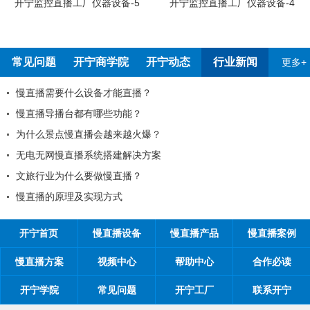
开宁监控直播工厂员工烧
-5
开宁监控直播工厂仪器设备-4
常见问题
开宁商学院
开宁动态
行业新闻
更多+
开宁联合创始人给您的一封信
慢直播：深入探讨主题的新型直播方式
开宁2026年元旦放假通知
2026年开宁慢直播厂家春节放假通知！
开宁2026年五一放假通知
21项原则
全国反扒大王苑国栋考察深圳开宁日夜全彩监控厂家
开宁首页
慢直播设备
慢直播产品
慢直播案例
慢直播方案
视频中心
帮助中心
合作必读
开宁学院
常见问题
开宁工厂
联系开宁