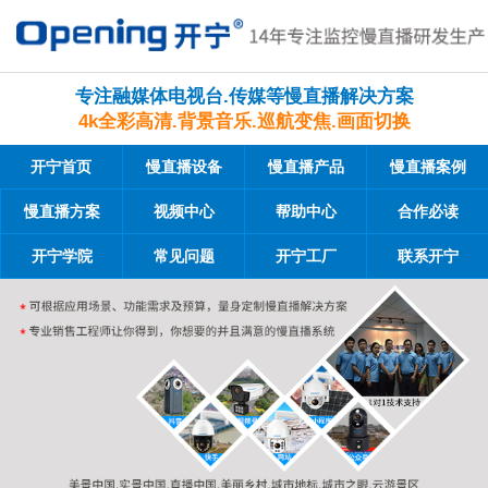
专注融媒体电视台.传媒等慢直播解决方案
4k全彩高清.背景音乐.巡航变焦.画面切换
开宁首页
慢直播设备
慢直播产品
慢直播案例
慢直播方案
视频中心
帮助中心
合作必读
开宁学院
常见问题
开宁工厂
联系开宁