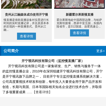
贵州从江融媒体成功使用开宁慢
新疆霍尔果斯慢直播
慢直播是借助直播设备对实景进行长
霍尔果斯地处中国西部边陲，与哈萨
直播设备案例
时间的实时直播记录，并且原原本本
克斯坦接壤，西承中亚五国，东接内
的呈现的一种直播形式。贵州从江
陆省市，是312国道、连霍高速公...
融...
查看详情
查看详情
公司简介
更多+
开宁视讯科技有限公司（监控慢直播厂家）
开宁视讯科技有限公司是一家集研发、生产、销售与服务于一体
的监控慢直播企业，2010年在深圳组建开宁视讯科技有限公司，开宁
是开宁视讯旗下品牌之一， 目前开宁专注监控慢直播系统解决方案，
公司高度重视技术研发和创新，每年投入大量资金用于新产品开发和
创造，长期与美国、日本等国际相关知名企业进行技术合作，并取得
了多项重要成果 ......
【查看详情】