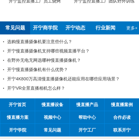
宁监控直播工厂团队野外训练
开宁4G4K双光高清慢直播智能球机
开宁
检测报告
常见问题
开宁商学院
开宁动态
行业新闻
更多+
99%的工程商搞不清楚自己的目标客
平台？
工程商如何制定营销方案？
？
工程商如何1年收入100万？
开宁慢直播厂家带你从9个角度抢占市场..
应用在哪些应用场景？
开宁慢直播厂家告诉您：如何做好微
开宁慢直播厂家探究时间管理核心关键
开宁首页
慢直播设备
慢直播产品
慢直播案例
慢直播方案
视频中心
帮助中心
合作必读
开宁学院
常见问题
开宁工厂
联系开宁