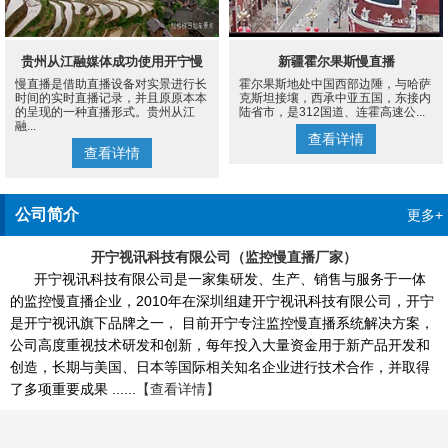
贵州从江融媒体成功使用开宁慢
新疆霍尔果斯慢直播
慢直播是借助直播设备对实景进行长
霍尔果斯地处中国西部边陲，与哈萨
直播设备案例
时间的实时直播记录，并且原原本本
克斯坦接壤，西承中亚五国，东接内
的呈现的一种直播形式。贵州从江
陆省市，是312国道、连霍高速公...
融...
查看详情
查看详情
公司简介
更多+
开宁视讯科技有限公司（监控慢直播厂家）
开宁视讯科技有限公司是一家集研发、生产、销售与服务于一体
的监控慢直播企业，2010年在深圳组建开宁视讯科技有限公司，开宁
是开宁视讯旗下品牌之一， 目前开宁专注监控慢直播系统解决方案，
公司高度重视技术研发和创新，每年投入大量资金用于新产品开发和
创造，长期与美国、日本等国际相关知名企业进行技术合作，并取得
了多项重要成果 ......
【查看详情】