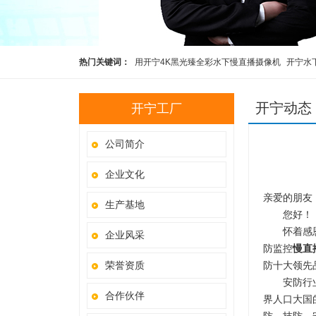
热门关键词：
用开宁4K黑光臻全彩水下慢直播摄像机
开宁水
彩高清水下慢直播摄像机
开宁4K黑光全彩慢直播智能球机
开
开宁动态
开宁工厂
5G4K800万红外慢直播智能高清布控球
科研观察直播设备
公司简介
企业文化
亲爱的朋
生产基地
您好
怀着感恩的
企业风采
防监控
慢直
荣誉资质
防十大领先
安防行业是
合作伙伴
界人口大国