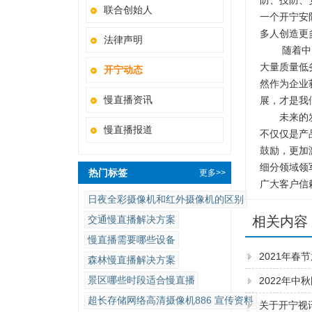
防、技防、
联合创始人
一个开宁安
多人创造更
法律声明
随着中国安
大量质量低
开宁动态
然作为企业
慢直播资讯
展，才是我
未来的发展
慢直播报道
不仅仅是产
鼓励，更加
细分领域领
热门标签
更多>>
广大客户信
日夜全彩摄像机和红外摄像机的区别
交通慢直播解决方案
相关内容
慢直播需要哪些设备
2021年春
森林慢直播解决方案
景区哪些时段适合慢直播
2022年中
超长存储网络高清摄像机886 宣传资料
关于开宁视