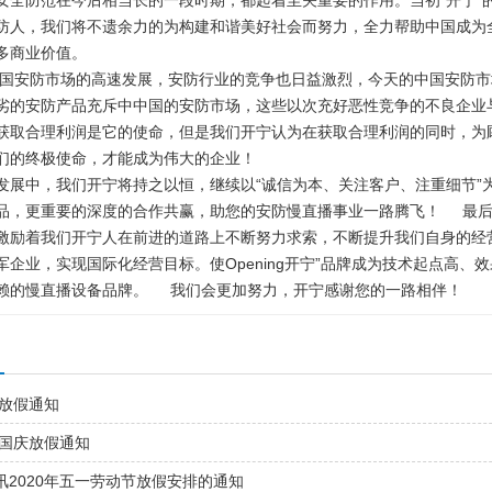
安全防范在今后相当长的一段时期，都起着至关重要的作用。当初“开宁”
防人，我们将不遗余力的为构建和谐美好社会而努力，全力帮助中国成为
多商业价值。
防市场的高速发展，安防行业的竞争也日益激烈，今天的中国安防市
劣的安防产品充斥中中国的安防市场，这些以次充好恶性竞争的不良企业
获取合理利润是它的使命，但是我们开宁认为在获取合理利润的同时，为
们的终极使命，才能成为伟大的企业！
中，我们开宁将持之以恒，继续以“诚信为本、关注客户、注重细节”
品，更重要的深度的合作共赢，助您的安防慢直播事业一路腾飞！ 最后
激励着我们开宁人在前进的道路上不断努力求索，不断提升我们自身的经
军企业，实现国际化经营目标。使Opening开宁”品牌成为技术起点高
赖的慢直播设备品牌。 我们会更加努力，开宁感谢您的一路相伴！
节放假通知
秋国庆放假通知
讯2020年五一劳动节放假安排的通知